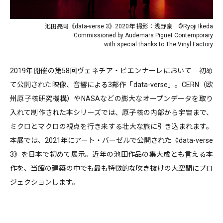
池田亮司《data-verse 3》2020年 撮影：浅野豪 ©︎Ryoji Ikeda
Commissioned by Audemars Piguet Contemporary
with special thanks to The Vinyl Factory
2019年開催の第58回ヴェネチア・ビエンナーレにおいて 初め
て公開された映像、音響による3部作「data-verse」。CERN（欧
州原子核研究機構）やNASAなどの膨大なオープンデータを取り
入れて制作された本シリーズでは、原子核の内部から宇宙まで、
ミクロとマクロの視点を行き来する壮大な旅に引き込まれます。
本展では、2021年にアート・バーゼルで公開された《data-verse
3》を日本で初めて展示。近年の池田作品の集大成とも言える本
作を、当館の建築の中でも最も特徴的な吹き抜けの大空間にプロ
ジェクションします。