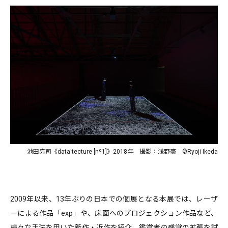
池田亮司《data.tecture [nº1]》2018年 撮影：浅野豪 ©Ryoji Ikeda
2009年以来、13年ぶりの日本での個展となる本展では、レーザ
ーによる作品「exp」や、床面へのプロジェクション作品など、
様々な手法を用いた新作・近作を紹介。鑑賞者の感覚の拡張を試