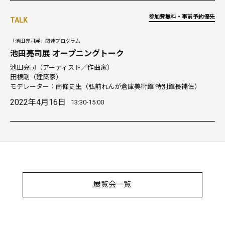
参加費無料・事前予約優先
TALK
「池田亮司展」関連プログラム
池田亮司展 オープニングトーク
池田亮司（アーティスト／作曲家）
田根剛（建築家）
モデレーター：南條史生（弘前れんが倉庫美術館 特別館長補佐）
2022年4月16日
13:30-15:00
展覧会一覧