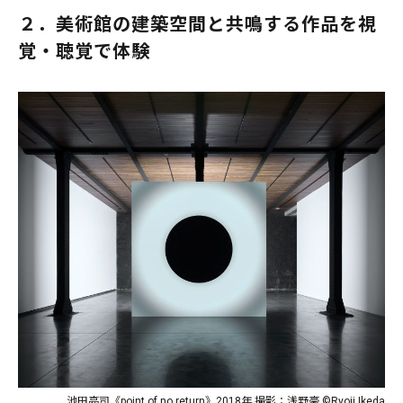
２．美術館の建築空間と共鳴する作品を視
覚・聴覚で体験
池田亮司《point of no return》2018年 撮影：浅野豪 ©Ryoji Ikeda