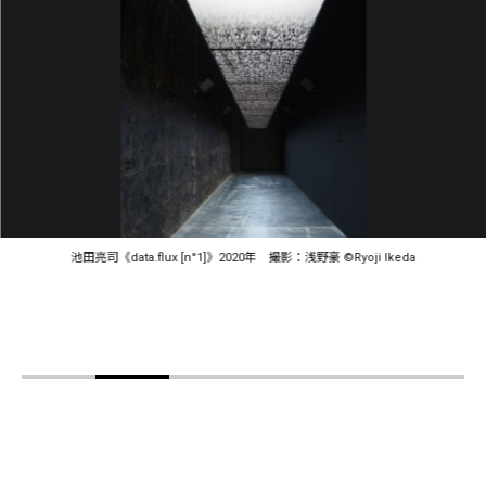
池田亮司《data.flux [n°1]》2020年 撮影：浅野豪 ©Ryoji Ikeda