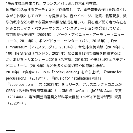
1966年岐阜県生まれ、フランス／パリおよび京都府在住。
国際的に活躍するアーティスト／作曲家として、電子音楽の作曲を起点とし
ながら体験としてのアートを提示する。音やイメージ、物質、物理現象、数
学的概念などの様々な要素の精緻な構成を用いて、見る者／聞く者の存在を
包みこむライブ・パフォーマンス、インスタレーションを発表している。
東京都現代美術館（2009年）、パーク・アベニュー・アーモリー（ニュー
ヨーク、2011年）、ポンピドゥー・センター（パリ、2018年）、Eye
Flimmuseum（アムステルダム、2018年）、台北市立美術館（2019年）、
180 The Strand（ロンドン、2021年）など世界各地で個展を開催するほ
か、あいちトリエンナーレ2010（名古屋、2010年）や第58回ヴェネチア・
ビエンナーレ（2019年）など数多くの美術館や国際展に参加。
2018年には自身のレーベル「codex | edition」を立ち上げ、『music for
percussion』（2018年）、『music for installations vol.1』
『superposition』（共に2021年）をリリース。アルスエレクトロニカが
CERN（欧州原子核研究機構）と共同創設したCollide@CERN Award受賞
（2014年）、第70回芸術選奨文部科学大臣賞（メディア芸術部門）受賞
（2020年）。