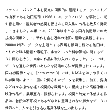
フランス・パリと日本を拠点に国際的に活躍するアーティスト／
作曲家である池田亮司（1966-）は、テクノロジーを駆使し、光
や音を用いて鑑賞者の感覚を揺さぶる没入型の作品を数多く発表
してきました。本展では、2009年以来となる国内美術館での大
規模な個展として、新作を含む近年の池田の活動を展観します。
2000年以降、データを主題とする表現を模索し続ける池田は、
とりわけDNA情報や素粒子、宇宙といった科学領域に関するデー
タに関心を持ち、自身の作品に取り入れてきました。そこでは、
データを通した世界のあらたな認識の方法が提示されています。
国内初展示となる《data-verse 3》では、NASAをはじめ多くの
科学機関によって一般に公開されたデータを収集し、加工、変換
など様々な操作を経て視覚的な表現として構成された高解像度の
映像作品が、展示室内に投影されます。視覚と聴覚で体感する作
品は、普段は不可視であるがゆえに意識されない膨大なデータの
世界へと、人々を引き込む鑑賞体験を生み出します。