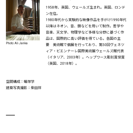
1958年、英国、ウェールズ生まれ。英国、ロンド
ン在住。
1980年代から実験的な映像作品を手がけ1990年代
以降はネオン、音、鏡などを用いて制作。哲学や
音楽、天文学、物理学など多様な分野に基づく作
品は、国際的に高い評価を得ている。各国の主
Photo: Ali Janka
要 美術館で個展を行っており、第50回ヴェネツ
ィア・ビエンナーレ国際美術展ウェールズ館代表
（イタリア、2003年）。ヘップワース彫刻賞受賞
（英国、2018年）。
空間構成：蟻塚学
建築写真撮影：柴田祥