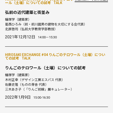
ール（土壌）についての試考
TALK
弘前の近代建築と街並み
蟻塚学
（建築家）
葛西ひろみ
（前・前川國男の建物を大切にする会代表）
北原啓司
（弘前大学教育学部教授）
2021年12月12日
14:00－15:30
HIROSAKI EXCHANGE #04 りんごのテロワール（土壌）につい
ての試考
TALK
りんごのテロワール（土壌）についての試考
蟻塚学
（建築家）
木村正幸
（デザイン工房エスパス 代表）
佐藤史隆
（ものの芽舎 代表）
三木あき子
（「りんご前線」展キュレーター）
2022年1月9日
15:00-16:30