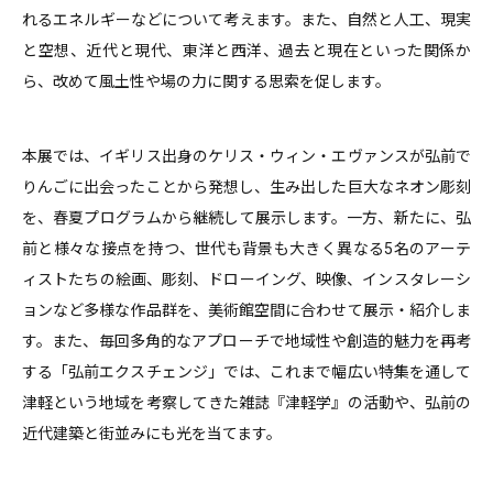
れるエネルギーなどについて考えます。また、自然と人工、現実
と空想、近代と現代、東洋と西洋、過去と現在といった関係か
ら、改めて風土性や場の力に関する思索を促します。
本展では、イギリス出身のケリス・ウィン・エヴァンスが弘前で
りんごに出会ったことから発想し、生み出した巨大なネオン彫刻
を、春夏プログラムから継続して展示します。一方、新たに、弘
前と様々な接点を持つ、世代も背景も大きく異なる5名のアーテ
ィストたちの絵画、彫刻、ドローイング、映像、インスタレーシ
ョンなど多様な作品群を、美術館空間に合わせて展示・紹介しま
す。また、毎回多角的なアプローチで地域性や創造的魅力を再考
する「弘前エクスチェンジ」では、これまで幅広い特集を通して
津軽という地域を考察してきた雑誌『津軽学』の活動や、弘前の
近代建築と街並みにも光を当てます。