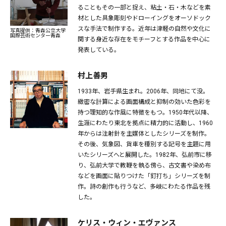
ることもその一部と捉え、粘土・石・木などを素
材とした具象彫刻やドローイングをオーソドック
スな手法で制作する。近年は津軽の自然や文化に
写真提供：青森公立大学
国際芸術センター青森
関する身近な存在をモチーフとする作品を中心に
発表している。
村上善男
1933年、岩手県生まれ。2006年、同地にて没。
緻密な計算による画面構成と抑制の効いた色彩を
持つ理知的な作風に特徴をもつ。1950年代以降、
生涯にわたり東北を拠点に精力的に活動し、1960
年からは注射針を主媒体としたシリーズを制作。
その後、気象図、貨車を種別する記号を主題に用
いたシリーズへと展開した。1982年、弘前市に移
り、弘前大学で教鞭を執る傍ら、古文書や染め布
などを画面に貼りつけた「釘打ち」シリーズを制
作。詩の創作も行うなど、多岐にわたる作品を残
した。
ケリス・ウィン・エヴァンス