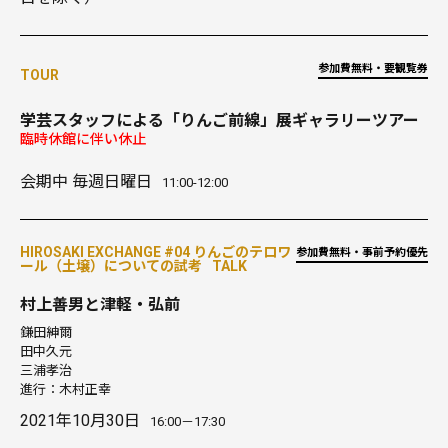
参加費無料・要観覧券
TOUR
学芸スタッフによる「りんご前線」展ギャラリーツアー
臨時休館に伴い休止
会期中 毎週日曜日
11:00-12:00
HIROSAKI EXCHANGE #04 りんごのテロワ
参加費無料・事前予約優先
ール（土壌）についての試考
TALK
村上善男と津軽・弘前
鎌田紳爾
田中久元
三浦孝治
進行：木村正幸
2021年10月30日
16:00－17:30