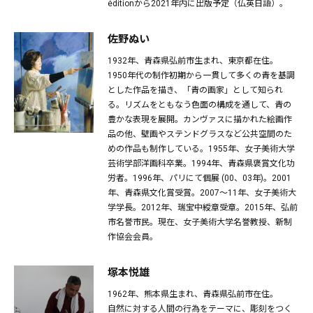
éditionから2021年内に出版予定（仏英日語）。
佐野ぬい
1932年、青森県弘前市生まれ、東京都在住。
1950年代の制作初期から一貫して多くの青を基調
とした作品を描き、「青の画家」として知られ
る。リズムをともなう色面の構成を通して、青の
豊かな表現を展開。カンヴァスに描かれた絵画作
品の他、壁画やステンドグラスなど公共空間のた
めの作品も制作している。1955年、女子美術大学
芸術学部洋画科卒業。1994年、青森県褒賞文化功
労者。1996年、パリにて個展 (00、03年)。2001
年、青森県文化賞受賞。2007～11年、女子美術大
学学長。2012年、瑞宝中綬章受章。2015年、弘前
市名誉市民。現在、女子美術大学名誉教授、新制
作協会会員。
塚本悦雄
1962年、熊本県生まれ、青森県弘前市在住。
自然に対する人間の行為をテーマに、彫刻をつく