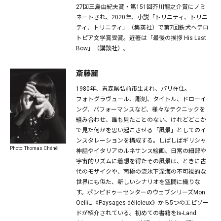
27回三島由紀夫賞・第151回芥川龍之介賞にノミ
ネートされ、2020年、小説「トリニティ、トリニ
ティ、トリニティ」（集英社）で第7回鉄犬ヘテロ
トピア文学賞受賞。近著は「最後の挨拶 His Last
Bow」（講談社）。
斎藤麗
1980年、青森県弘前市生まれ、パリ在住。
フォトグラヴュール、彫刻、タイトル、ドローイ
ング、パフォーマンスなど、様々なテクニックを
組み合わせ、誰も見たことのない、けれどどこか
で見た何かを思い起こさせる「風景」としてのイ
ンスタレーションを構成する。しばしばギリシャ
Photo: Thomas Chéné
神話やイタリアのルネサンス絵画、日常の細部や
宇宙的リズムに着想を得たその風景は、ときに古
代のモザイクや、南極の流氷下深海の不可視的な
世界にも似た、新しいシナリオを空間に織りな
す。ポンピドゥーセンターのウェブシリーズMon
Oeilに《Paysages délicieux》から5つのエピソー
ドが紹介されている。初めての書籍をIs-Land