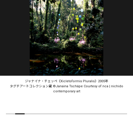
ジャナイナ・チェッペ《Xicletoformis Pluralis》2005年
タグチアートコレクション蔵 ©︎Janaina Tschäpe Courtesy of nca | nichido
contemporary art