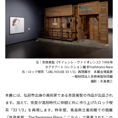
左｜奈良美智《サイレント・ヴァイオレンス》1996年
タグチアートコレクション蔵 ©Yoshitomo Nara
右｜ロック喫茶「JAIL HOUSE 33 1/3」再現展示 本展会場風景
⼀般財団法⼈奈良美智財団蔵
撮影：木奥惠三
本展には、弘前市出身の美術家である奈良美智の作品が出品され
ます。加えて、奈良が高校時代に仲間と共に作り上げたロック喫
茶「33 1/3」を再現します。昨年度、青森県立美術館での個展
「奈良美智：The Beginning Place ここから」で発表されたこの