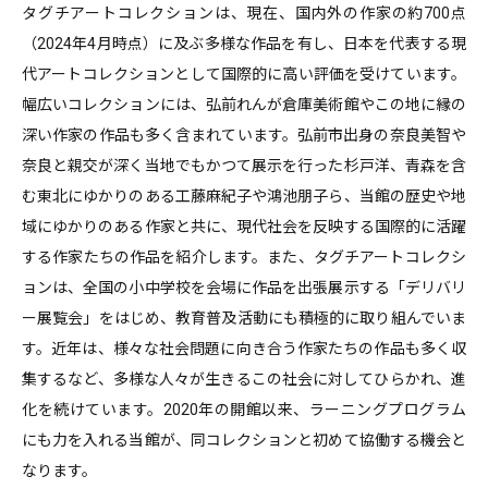
タグチアートコレクションは、現在、国内外の作家の約700点
（2024年4月時点）に及ぶ多様な作品を有し、日本を代表する現
代アートコレクションとして国際的に高い評価を受けています。
幅広いコレクションには、弘前れんが倉庫美術館やこの地に縁の
深い作家の作品も多く含まれています。弘前市出身の奈良美智や
奈良と親交が深く当地でもかつて展示を行った杉戸洋、青森を含
む東北にゆかりのある工藤麻紀子や鴻池朋子ら、当館の歴史や地
域にゆかりのある作家と共に、現代社会を反映する国際的に活躍
する作家たちの作品を紹介します。また、タグチアートコレクシ
ョンは、全国の小中学校を会場に作品を出張展示する「デリバリ
ー展覧会」をはじめ、教育普及活動にも積極的に取り組んでいま
す。近年は、様々な社会問題に向き合う作家たちの作品も多く収
集するなど、多様な人々が生きるこの社会に対してひらかれ、進
化を続けています。2020年の開館以来、ラーニングプログラム
にも力を入れる当館が、同コレクションと初めて協働する機会と
なります。