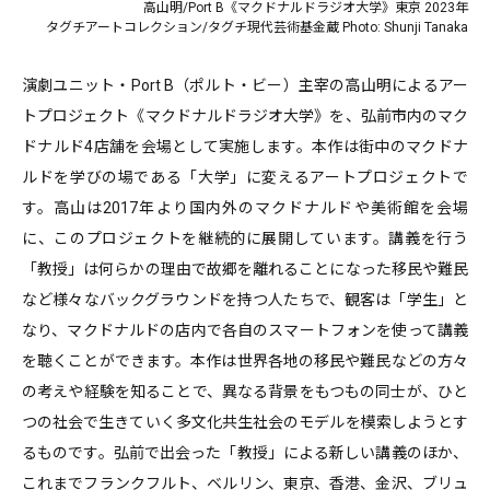
高山明/Port B《マクドナルドラジオ大学》東京 2023年
タグチアートコレクション/タグチ現代芸術基金蔵 Photo: Shunji Tanaka
演劇ユニット・Port B（ポルト・ビー）主宰の高山明によるアー
トプロジェクト《マクドナルドラジオ大学》を、弘前市内のマク
ドナルド4店舗を会場として実施します。本作は街中のマクドナ
ルドを学びの場である「大学」に変えるアートプロジェクトで
す。高山は2017年より国内外のマクドナルドや美術館を会場
に、このプロジェクトを継続的に展開しています。講義を行う
「教授」は何らかの理由で故郷を離れることになった移民や難民
など様々なバックグラウンドを持つ人たちで、観客は「学生」と
なり、マクドナルドの店内で各自のスマートフォンを使って講義
を聴くことができます。本作は世界各地の移民や難民などの方々
の考えや経験を知ることで、異なる背景をもつもの同士が、ひと
つの社会で生きていく多文化共生社会のモデルを模索しようとす
るものです。弘前で出会った「教授」による新しい講義のほか、
これまでフランクフルト、ベルリン、東京、香港、金沢、ブリュ