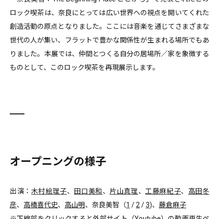
ロック喫茶は、奈良にとっては広い世界への視点を開いてくれた
創造活動の原点となりました。ここには音楽を通じてさまざまな
世代の人が集い、フラットで豊かな関係性が生まれる場所でもあ
りました。本展では、仲間とつくる自分の居場所／家を象徴する
ものとして、このロック喫茶を再現展示します。
オープニングの様子
出演：
木村絵理子
、
田口美和
、
片山真理
、
工藤麻紀子
、
高田冬
彦
、
高橋喜代史
、
高山明
、奈良美智（
1
/
2
/
3
)、
藤倉麻子
※下線部をクリックすると外部サイト（Youtube）の動画再生ペ