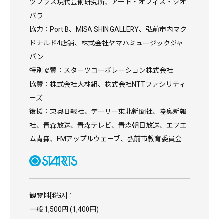
ツプラス現代芸術研究所、アート・オフィス・シオ
バラ
協力：Port B、MISA SHIN GALLERY、弘前市内マク
ドナルド4店舗、株式会社ヤマハミュージックジャ
パン
特別協賛：スターツコーポレーション株式会社
協賛：株式会社大林組、株式会社NTTファシリティ
ーズ
後援：東奥日報社、デーリー東北新聞社、陸奥新報
社、青森放送、青森テレビ、青森朝日放送、エフエ
ム青森、FMアップルウェーブ、弘前市教育委員会
観覧料[税込]：
一般 1,500円 (1,400円)