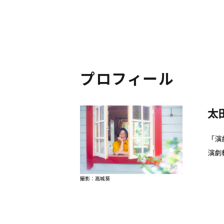
プロフィール
太
「演
演劇
撮影：高城葵