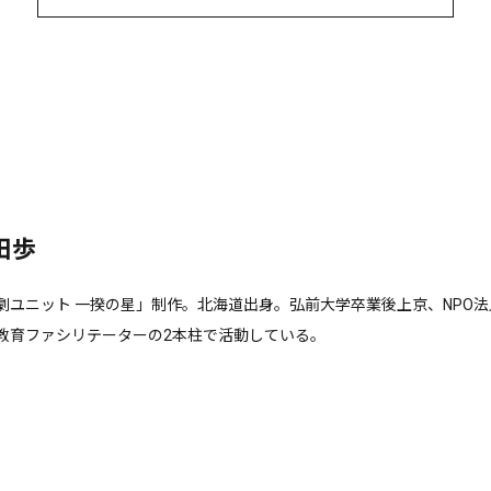
田歩
劇ユニット 一揆の星」制作。北海道出身。弘前大学卒業後上京、NPO法人
教育ファシリテーターの2本柱で活動している。