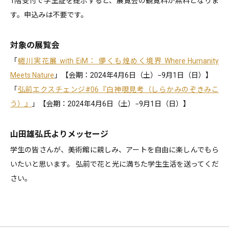
1階受付で学生証を提示すると、展覧会の観覧料が無料となりま
す。申込みは不要です。
対象の展覧会
「
蜷川実花展 with EiM： 儚くも煌めく境界 Where Humanity
Meets Nature
」【会期：2024年4月6日（土）−9月1日（日）】
「
弘前エクスチェンジ#06『白神覗見考（しらかみのぞきみこ
う）』
」【会期：2024年4月6日（土）−9月1日（日）】
山田雄弘氏よりメッセージ
学生の皆さんが、美術館に親しみ、アートを自由に楽しんでもら
いたいと思います。 弘前で花と光に満ちた学生生活を送ってくだ
さい。