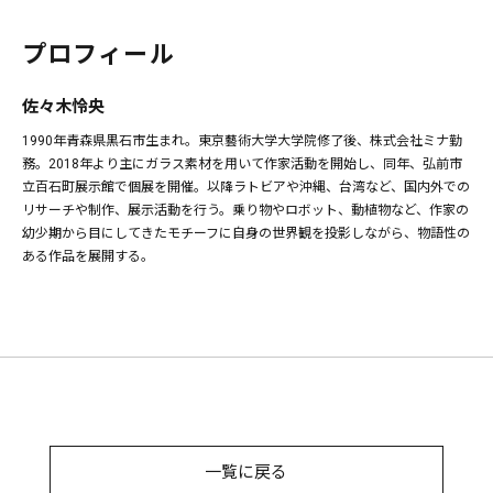
プロフィール
佐々木怜央
1990年青森県黒石市生まれ。東京藝術大学大学院修了後、株式会社ミナ勤
務。2018年より主にガラス素材を用いて作家活動を開始し、同年、弘前市
立百石町展示館で個展を開催。以降ラトビアや沖縄、台湾など、国内外での
リサーチや制作、展示活動を行う。乗り物やロボット、動植物など、作家の
幼少期から目にしてきたモチーフに自身の世界観を投影しながら、物語性の
ある作品を展開する。
一覧に戻る