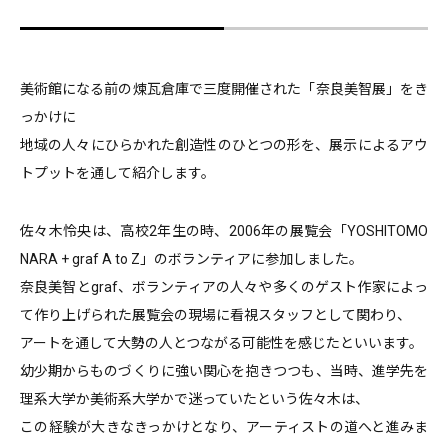
美術館になる前の煉瓦倉庫で三度開催された「奈良美智展」をき
っかけに
地域の人々にひらかれた創造性のひとつの形を、展示によるアウ
トプットを通して紹介します。
佐々木怜央は、高校2年生の時、2006年の展覧会「YOSHITOMO
NARA + graf A to Z」のボランティアに参加しました。
奈良美智とgraf、ボランティアの人々や多くのゲスト作家によっ
て作り上げられた展覧会の現場に看視スタッフとして関わり、
アートを通して大勢の人とつながる可能性を感じたといいます。
幼少期からものづくりに強い関心を抱きつつも、当時、進学先を
理系大学か美術系大学かで迷っていたという佐々木は、
この経験が大きなきっかけとなり、アーティストの道へと進みま