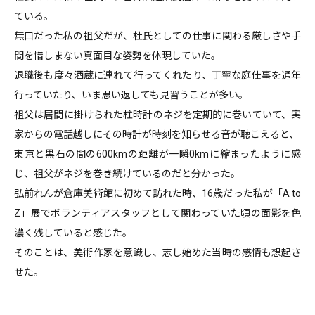
ている。
無口だった私の祖父だが、杜氏としての仕事に関わる厳しさや手
間を惜しまない真面目な姿勢を体現していた。
退職後も度々酒蔵に連れて行ってくれたり、丁寧な庭仕事を通年
行っていたり、いま思い返しても見習うことが多い。
祖父は居間に掛けられた柱時計のネジを定期的に巻いていて、実
家からの電話越しにその時計が時刻を知らせる音が聴こえると、
東京と黒石の間の600kmの距離が一瞬0kmに縮まったように感
じ、祖父がネジを巻き続けているのだと分かった。
弘前れんが倉庫美術館に初めて訪れた時、16歳だった私が「A to
Z」展でボランティアスタッフとして関わっていた頃の面影を色
濃く残していると感じた。
そのことは、美術作家を意識し、志し始めた当時の感情も想起さ
せた。