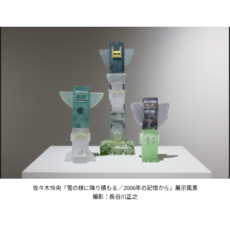
佐々木怜央「雪の様に降り積もる／2006年の記憶から」展示風景
撮影：長谷川正之