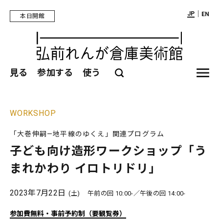
｜
JP
EN
本日開館
見る
参加する
使う
WORKSHOP
「大巻伸嗣—地平線のゆくえ」関連プログラム
子ども向け造形ワークショップ「う
まれかわり イロトリドリ」
2023年7月22日
(土)
午前の回 10:00-／午後の回 14:00-
参加費無料・事前予約制（要観覧券）