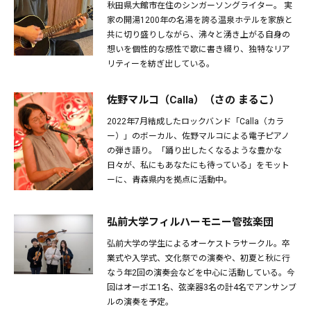
秋田県大館市在住のシンガーソングライター。 実
家の開湯1200年の名湯を誇る温泉ホテルを家族と
共に切り盛りしながら、沸々と湧き上がる自身の
想いを個性的な感性で歌に書き綴り、独特なリア
リティーを紡ぎ出している。
佐野マルコ（Calla）（さの まるこ）
2022年7月結成したロックバンド「Calla（カラ
ー）」のボーカル、佐野マルコによる電子ピアノ
の弾き語り。「踊り出したくなるような豊かな
日々が、私にもあなたにも待っている」をモット
ーに、⻘森県内を拠点に活動中。
弘前大学フィルハーモニー管弦楽団
弘前大学の学生によるオーケストラサークル。卒
業式や入学式、文化祭での演奏や、初夏と秋に行
なう年2回の演奏会などを中心に活動している。今
回はオーボエ1名、弦楽器3名の計4名でアンサンブ
ルの演奏を予定。