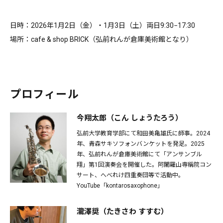
日時：2026年1月2日（金）・1月3日（土）両日9:30−17:30
場所：cafe & shop BRICK（弘前れんが倉庫美術館となり）
プロフィール
今翔太郎（こん しょうたろう）
弘前大学教育学部にて和田美⻲雄氏に師事。2024
年、⻘森サキソフォンバンケットを発足。2025
年、弘前れんが倉庫美術館にて「アンサンブル
翔」第1回演奏会を開催した。阿闍羅山専稱院コン
サート、へべれけ四重奏団等で活動中。
YouTube「kontarosaxophone」
瀧澤奨（たきさわ すすむ）