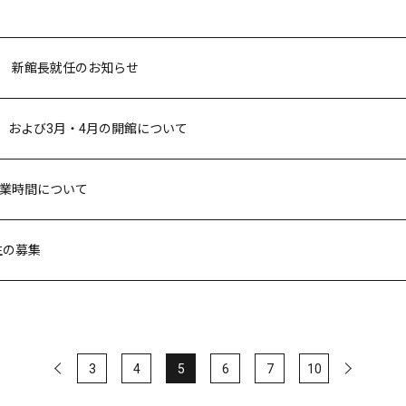
 新館長就任のお知らせ
/4）および3月・4月の開館について
業時間について
生の募集
3
4
5
6
7
10