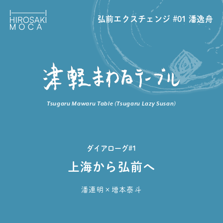
弘前エクスチェンジ #01 潘逸舟
Tsugaru Mawaru Table (Tsugaru Lazy Susan)
ダイアローグ#1
上海から弘前へ
潘連明×増本泰斗