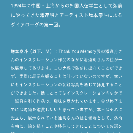
1994年に中国・上海からの外国人留学生として弘前
にやってきた潘連明と
アーティスト増本泰斗による
ダイアローグの第一回。
増本泰斗（以下、M）：
Thank You Memory展の潘逸舟さ
んのインスタレーション作品のなかに潘連明さんの絵が一
枚展示してあります。コロナ禍で弘前に出向くことができ
ず、実際に展示を観ることは叶っていないのですが、幸い
にもインスタレーションの記録写真を通じて拝見すること
ができました。僕にとってはインスタレーションのなかで
一際目を引く作品で、興味を惹かれています。会期終了ま
でには現物を鑑賞したいと思っていますが、本日はそれに
先立ち、展示されている連明さんの絵を発端として、弘前
を軸に、絵を描くことや移住してきたことについてお話を